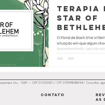
Terapia 
Star of
Bethleh
O Floral de Bach Star of B
situação em que algum cho
experimentado, seja ele rec
uquerque Lins, 1269 — CEP 01230-001/ CPF 270998288-94/ Consultas agend
A
CONTATO
REV
As 