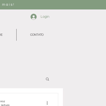
 mais!
Login
RE
CONTATO
iroz
 leitura