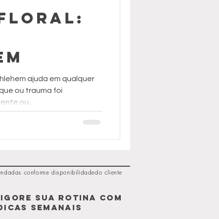
Floral:
em
ethlehem ajuda em qualquer
que ou trauma foi
ente ou...
adas conforme disponibilidadedo cliente
IGORE SUA ROTINA COM
dicas SEMANAIS