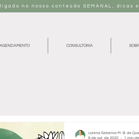
 ligado no nosso conteúdo SEMANAL, dicas e
AGENDAMENTO
CONSULTORIA
SOB
Lorena Seberino M. B. de Que
6 de out. de 2020
1 min de