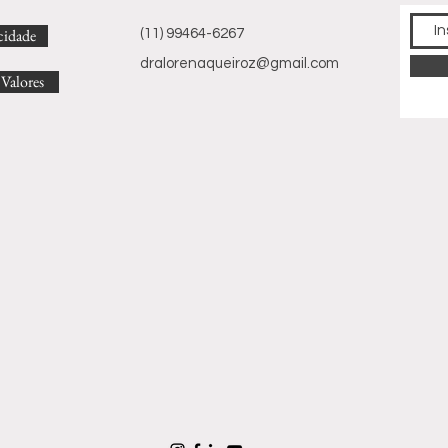
acidade
(11) 99464-6267
dralorenaqueiroz@gmail.com
 Valores